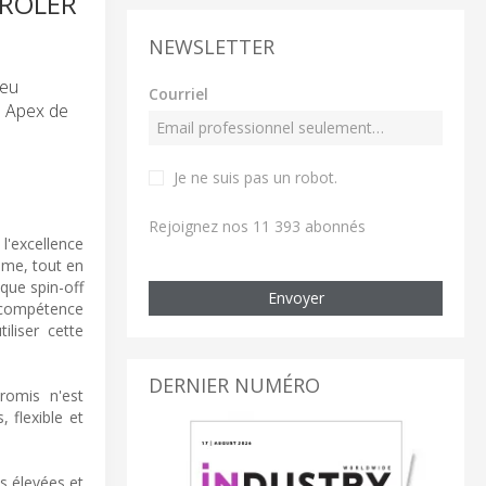
TRÔLER
NEWSLETTER
ieu
Courriel
n Apex de
Je ne suis pas un robot
.
Rejoignez nos 11 393 abonnés
l'excellence
ême, tout en
que spin-off
Envoyer
e compétence
iliser cette
DERNIER NUMÉRO
romis n'est
 flexible et
s élevées et