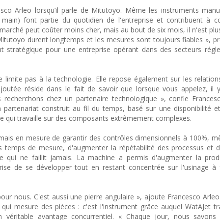
esco Arleo lorsqu’il parle de Mitutoyo. Même les instruments manu
main) font partie du quotidien de l'entreprise et contribuent à c
 marché peut coûter moins cher, mais au bout de six mois, il n'est pl
itutoyo durent longtemps et les mesures sont toujours fiables », préc
t stratégique pour une entreprise opérant dans des secteurs régl
 limite pas à la technologie. Elle repose également sur les relatio
ajoutée réside dans le fait de savoir que lorsque vous appelez, il 
s recherchons chez un partenaire technologique », confie Frances
 partenariat construit au fil du temps, basé sur une disponibilité e
ise qui travaille sur des composants extrêmement complexes.
rmais en mesure de garantir des contrôles dimensionnels à 100%, 
s temps de mesure, d'augmenter la répétabilité des processus et de
me qui ne faillit jamais. La machine a permis d'augmenter la pro
rise de se développer tout en restant concentrée sur l'usinage à 
ur nous. C'est aussi une pierre angulaire », ajoute Francesco Arleo.
ui mesure des pièces : c'est l'instrument grâce auquel WatAJet t
 un véritable avantage concurrentiel. « Chaque jour, nous savons 