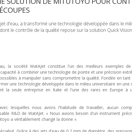
UNE SOLUTION DE MITUTOYO POUR CON
DÉCOUPES
 jet d'eau, a transformé une technologie développée dans le mil
ont le contrôle de la qualité repose sur la solution Quick Visio
au, la société WatAJet constitue l'un des meilleurs exemples de 
sa capacité à combiner une technologie de pointe et une précision extr
mpossibles à manipuler sans compromettre la qualité. Fondée en tant 
sformer une technologie développée dans le milieu universitaire en un
ment la seule entreprise en Italie et l'une des rares en Europe à ut
vec lesquelles nous avons l'habitude de travailler, aucun comp
sable R&D de WatAJet. « Nous avions besoin d'un instrument précis,
tutoyo a véritablement changé la donne ».
cialisé. Grâce à des jets d'eau de 0,2 mm de diamètre, des pression