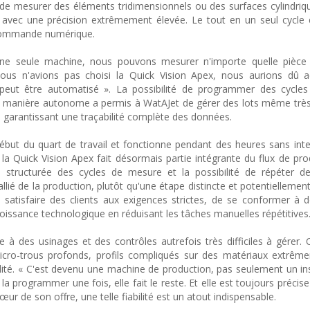
 de mesurer des éléments tridimensionnels ou des surfaces cylindrique
 avec une précision extrêmement élevée. Le tout en un seul cycle
 commande numérique.
une seule machine, nous pouvons mesurer n'importe quelle pièce 
nous n'avions pas choisi la Quick Vision Apex, nous aurions dû a
et peut être automatisé ». La possibilité de programmer des cycl
de manière autonome a permis à WatAJet de gérer des lots même trè
 garantissant une traçabilité complète des données.
but du quart de travail et fonctionne pendant des heures sans inte
la Quick Vision Apex fait désormais partie intégrante du flux de pro
 structurée des cycles de mesure et la possibilité de répéter de
lié de la production, plutôt qu'une étape distincte et potentiellement
satisfaire des clients aux exigences strictes, de se conformer à 
oissance technologique en réduisant les tâches manuelles répétitives
 à des usinages et des contrôles autrefois très difficiles à gérer
icro-trous profonds, profils compliqués sur des matériaux extrêm
ilité. « C'est devenu une machine de production, pas seulement un i
 la programmer une fois, elle fait le reste. Et elle est toujours précis
r de son offre, une telle fiabilité est un atout indispensable.