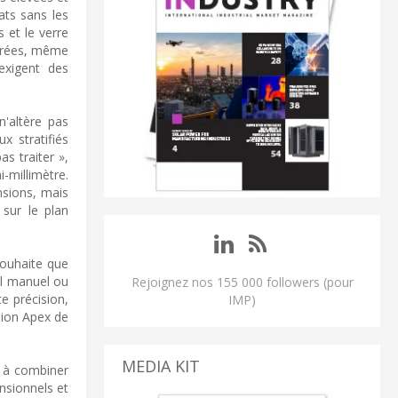
ats sans les
 et le verre
errées, même
exigent des
n'altère pas
 stratifiés
s traiter »,
-millimètre.
nsions, mais
 sur le plan
souhaite que
il manuel ou
Rejoignez nos 155 000 followers (pour
e précision,
IMP)
ision Apex de
MEDIA KIT
é à combiner
nsionnels et