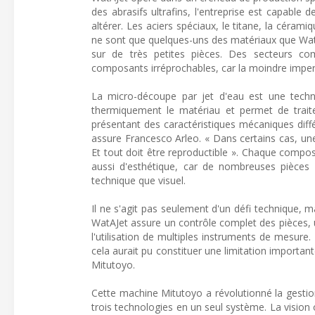
des abrasifs ultrafins, l'entreprise est capab
altérer. Les aciers spéciaux, le titane, la céram
ne sont que quelques-uns des matériaux que WatA
sur de très petites pièces. Des secteurs com
composants irréprochables, car la moindre imper
La micro-découpe par jet d'eau est une technol
thermiquement le matériau et permet de traite
présentant des caractéristiques mécaniques diff
assure Francesco Arleo. « Dans certains cas, un
Et tout doit être reproductible ». Chaque compo
aussi d'esthétique, car de nombreuses pièces 
technique que visuel.
Il ne s'agit pas seulement d'un défi technique, m
WatAJet assure un contrôle complet des pièces, 
l'utilisation de multiples instruments de mesure
cela aurait pu constituer une limitation importan
Mitutoyo.
Cette machine Mitutoyo a révolutionné la gestio
trois technologies en un seul système. La visio