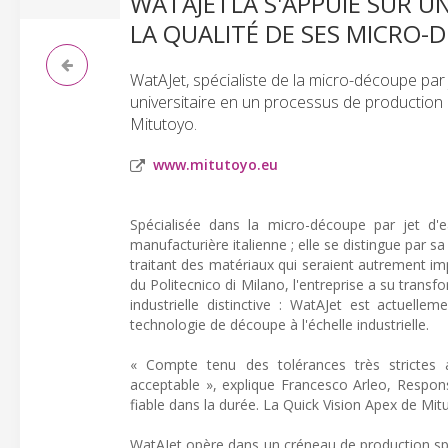
WATAJETLA S'APPUIE SUR 
LA QUALITÉ DE SES MICRO-
WatAJet, spécialiste de la micro-découpe par
universitaire en un processus de production d
Mitutoyo.
www.mitutoyo.eu
Spécialisée dans la micro-découpe par jet d'e
manufacturière italienne ; elle se distingue par 
traitant des matériaux qui seraient autrement i
du Politecnico di Milano, l'entreprise a su tran
industrielle distinctive : WatAJet est actuelle
technologie de découpe à l'échelle industrielle.
« Compte tenu des tolérances très strictes a
acceptable », explique Francesco Arleo, Respon
fiable dans la durée. La Quick Vision Apex de Mi
WatAJet opère dans un créneau de production spé