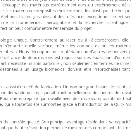
le de découper des matériaux extrêmement durs ou extrêmement délic
ique, les matériaux composites multicouches, les plastiques techniques
Jet peut traiter, garantissant des tolérances exceptionnellement s
me la biomédecine, l'aérospatiale et la recherche scientifique 
fection peut compromettre l'ensemble du projet.
ogie unique. Contrairement au laser ou à l'électroérosion, elle 
r n'importe quelle surface, même les composites ou les matériaux
érentes. « Nous découpons des matériaux que d'autres ne peuvent pa
e tolérance de deux microns est requise sur des épaisseurs d'un demi
sant nécessite un soin particulier, non seulement en termes de dime
destinées à un usage biomédical doivent être irréprochables tant
ais aussi d'un défi de fabrication. Un nombre grandissant de clients 
une demande qui impliquerait traditionnellement des heures de trava
. Pour une entreprise qui travaille avec des microcomposants de haut
te, qui a toutefois été surmontée grâce à l'introduction de la Quick V
n du contrôle qualité. Son principal avantage réside dans sa capacit
n optique haute résolution permet de mesurer des composants bidime