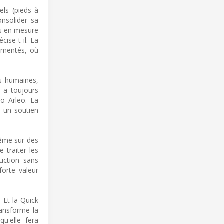
els (pieds à
onsolider sa
us en mesure
ise-t-il. La
ementés, où
ns humaines,
y a toujours
co Arleo. La
t un soutien
même sur des
 traiter les
duction sans
forte valeur
 Et la Quick
ransforme la
qu'elle fera