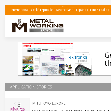
International
Česká republika
Deutschland
España
France
Italia
APPLICATION STORIES
18
MITUTOYO EUROPE
FÉVR.
'26