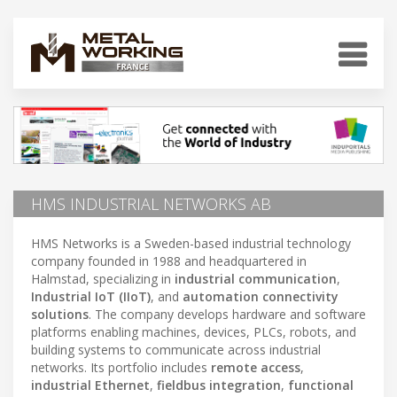
HMS INDUSTRIAL NETWORKS AB
HMS Networks is a Sweden-based industrial technology
company founded in 1988 and headquartered in
Halmstad, specializing in
industrial communication
,
Industrial IoT (IIoT)
, and
automation connectivity
solutions
. The company develops hardware and software
platforms enabling machines, devices, PLCs, robots, and
building systems to communicate across industrial
networks. Its portfolio includes
remote access
,
industrial Ethernet
,
fieldbus integration
,
functional