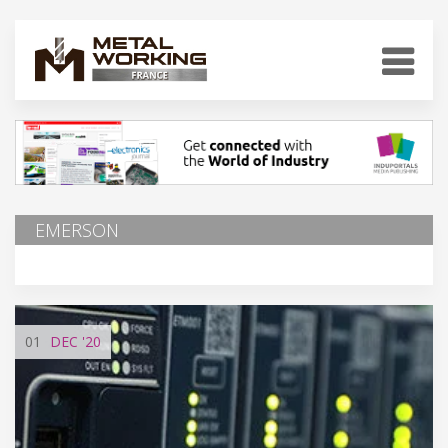
EMERSON
01
DEC
'20