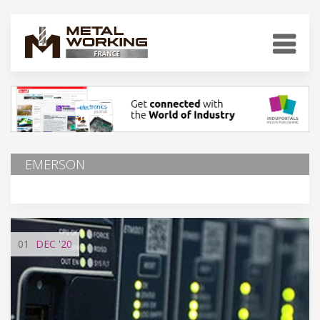
EMERSON
01
DEC
'20