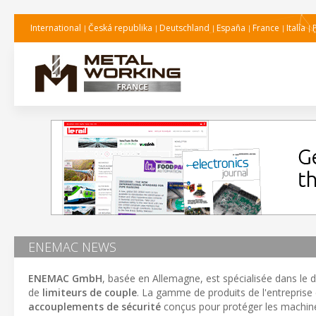
International
Česká republika
Deutschland
España
France
Italia
ENEMAC NEWS
ENEMAC GmbH
, basée en Allemagne, est spécialisée dans le 
de
limiteurs de couple
. La gamme de produits de l'entrepris
accouplements de sécurité
conçus pour protéger les machine