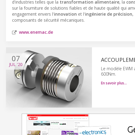
d'industries telles que la
transformation alimentaire
, la
con
sur la fourniture de solutions fiables et de haute qualité qui amé
engagement envers l'
innovation
et l'
ingénierie de précision
,
composants de sécurité mécaniques.
www.enemac.de
07
ACCOUPLEME
JUL
'20
Le modèle EWM av
600Nm.
En savoir plus…