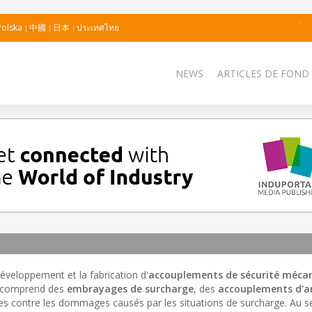
Polska
中國
日本
ประเทศไทย
NEWS
ARTICLES DE FOND
développement et la fabrication d'
accouplements de sécurité méca
e comprend des
embrayages de surcharge
, des
accouplements d'a
s contre les dommages causés par les situations de surcharge. Au s