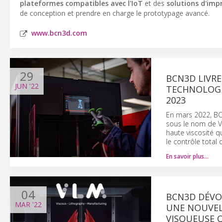
plateformes compatibles avec l'IoT
et des
solutions d'imp
de conception et prendre en charge le prototypage avancé.
www.bcn3d.com
29
BCN3D LIVRE
JUN
'22
TECHNOLOGIE
2023
En mars 2022, BC
sous le nom de Vi
haute viscosité q
le contrôle total 
En savoir plus…
04
BCN3D DÉVO
MAR
'22
UNE NOUVELL
VISQUEUSE 