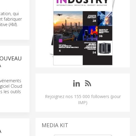
ation, qui
et fabriquer
tive (AM).
NOUVEAU
A
 événements
giciel Cloud
 les outils
Rejoignez nos 155 000 followers (pour
IMP)
MEDIA KIT
À