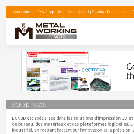
International
Česká republika
Deutschland
España
France
Italia
BCN3D NEWS
BCN3D
est spécialisée dans les
solutions d'impression 3D et
de bureau
, des
matériaux
et des
plateformes logicielles
. L
industriel
, en mettant l'accent sur l'innovation et la précisio