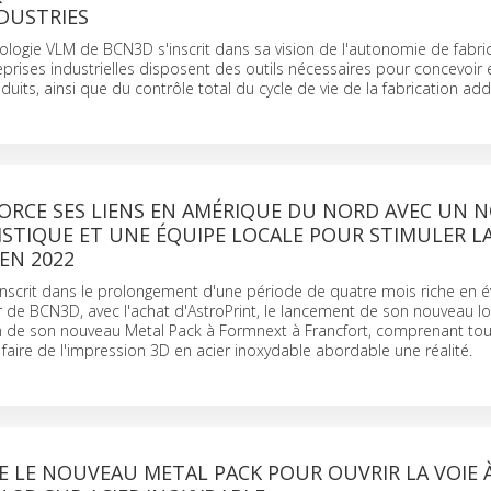
DUSTRIES
ologie VLM de BCN3D s'inscrit dans sa vision de l'autonomie de fabric
eprises industrielles disposent des outils nécessaires pour concevoir 
uits, ainsi que du contrôle total du cycle de vie de la fabrication addi
ORCE SES LIENS EN AMÉRIQUE DU NORD AVEC UN 
STIQUE ET UNE ÉQUIPE LOCALE POUR STIMULER L
EN 2022
inscrit dans le prolongement d'une période de quatre mois riche en
r de BCN3D, avec l'achat d'AstroPrint, le lancement de son nouveau lo
n de son nouveau Metal Pack à Formnext à Francfort, comprenant tous
faire de l'impression 3D en acier inoxydable abordable une réalité.
 LE NOUVEAU METAL PACK POUR OUVRIR LA VOIE 