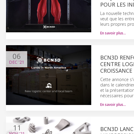
POUR LES IN
La nouvelle techn
veut que les entr
leurs propres prod
En savoir plus…
06
BCN3D RENF
DEC
'21
CENTRE LOGI
CROISSANCE 
Cette annonce s'
dans le calendrie
et la présentatio
nécessaires pour 
En savoir plus…
11
BCN3D LANCE
NOV
'21