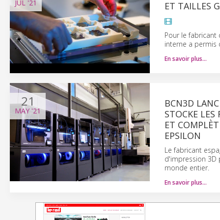
JUL
'21
ET TAILLES 
Pour le fabrican
interne a permis 
En savoir plus…
21
BCN3D LANC
MAY
'21
STOCKE LES 
ET COMPLÈT
EPSILON
Le fabricant espa
d'impression 3D p
monde entier.
En savoir plus…