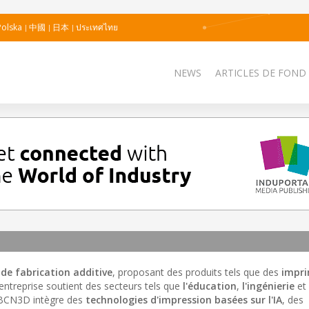
Polska
中國
日本
ประเทศไทย
NEWS
ARTICLES DE FOND
 de fabrication additive
, proposant des produits tels que des
impr
'entreprise soutient des secteurs tels que
l'éducation
,
l'ingénierie
et
n. BCN3D intègre des
technologies d'impression basées sur l'IA
, des