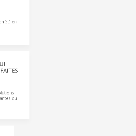
ion 3D en
UI
FAITES
lutions
vantes du