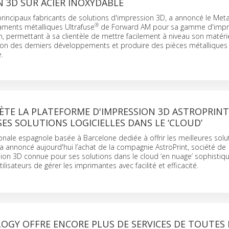
N 3D SUR ACIER INOXYDABLE
rincipaux fabricants de solutions d'impression 3D, a annoncé le Meta
®
aments métalliques Ultrafuse
de Forward AM pour sa gamme d'impr
on, permettant à sa clientèle de mettre facilement à niveau son matéri
on des derniers développements et produire des pièces métalliques 
.
ÈTE LA PLATEFORME D'IMPRESSION 3D ASTROPRIN
ES SOLUTIONS LOGICIELLES DANS LE ‘CLOUD’
nale espagnole basée à Barcelone dediée à offrir les meilleures solu
a annoncé aujourd'hui l’achat de la compagnie AstroPrint, société de
sion 3D connue pour ses solutions dans le cloud ‘en nuage’ sophistiq
lisateurs de gérer les imprimantes avec facilité et efficacité.
OGY OFFRE ENCORE PLUS DE SERVICES DE TOUTES