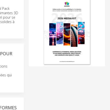
l Pack
imantes 3D
el pour se
solides à
TPOUR
tions
uées qui
 FORMES