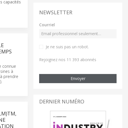
es capacités
NEWSLETTER
Courriel
LE
Je ne suis pas un robot
.
TEMPS
Rejoignez nos 11 393 abonnés
re connue
ésines à
 à prendre
Envoyer
).
DERNIER NUMÉRO
LM)TM,
NE
ATION