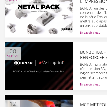
L'IMPRESSIO
BCN3D, l'un des p
contenant des fil
de la série Epsil
mettre au diapas
un prix abordable
En savoir plus…
08
BCN3D RACH
SEP
'21
RENFORCER S
BCN3D, multinatio
d’impression 3D, 
logicielsd'impres
permettent aux uti
En savoir plus…
12
MCE METROL