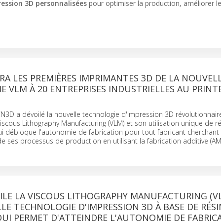
ression 3D personnalisées
pour optimiser la production, améliorer l
RA LES PREMIÈRES IMPRIMANTES 3D DE LA NOUVEL
 VLM À 20 ENTREPRISES INDUSTRIELLES AU PRIN
N3D a dévoilé la nouvelle technologie d'impression 3D révolutionnai
scous Lithography Manufacturing (VLM) et son utilisation unique de r
ui débloque l'autonomie de fabrication pour tout fabricant cherchant
de ses processus de production en utilisant la fabrication additive (AM
ILE LA VISCOUS LITHOGRAPHY MANUFACTURING (V
E TECHNOLOGIE D'IMPRESSION 3D À BASE DE RÉSI
QUI PERMET D'ATTEINDRE L'AUTONOMIE DE FABRIC