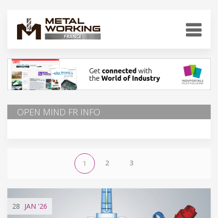
OPEN MIND FR INFO
2
3
1
28
JAN
'26