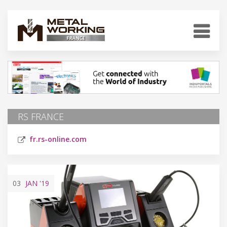
RS FRANCE
fr.rs-online.com
03
JAN
'19