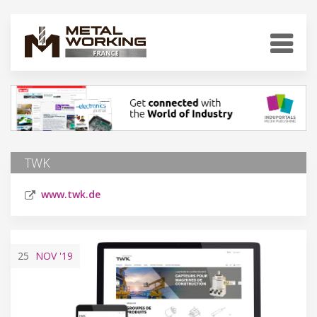
TWK
www.twk.de
25
NOV
'19