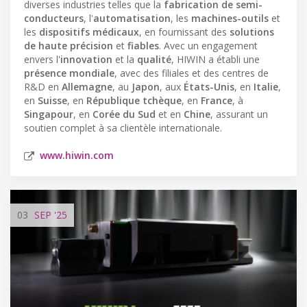
diverses industries telles que la
fabrication de semi-
conducteurs
, l'
automatisation
, les
machines-outils
et
les
dispositifs médicaux
, en fournissant des
solutions
de haute précision
et
fiables
. Avec un engagement
envers l'
innovation
et la
qualité
, HIWIN a établi une
présence mondiale
, avec des filiales et des centres de
R&D en
Allemagne
, au
Japon
, aux
États-Unis
, en
Italie
,
en
Suisse
, en
République tchèque
, en
France
, à
Singapour
, en
Corée du Sud
et en
Chine
, assurant un
soutien complet à sa clientèle internationale.
www.hiwin.com
03
SEP
'25