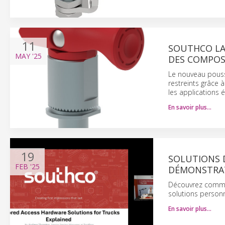
11
SOUTHCO LAN
MAY
'25
DES COMPOS
Le nouveau poussoi
restreints grâce à
les applications 
En savoir plus…
19
SOLUTIONS D
FEB
'25
DÉMONSTRA
Découvrez comme
solutions person
En savoir plus…