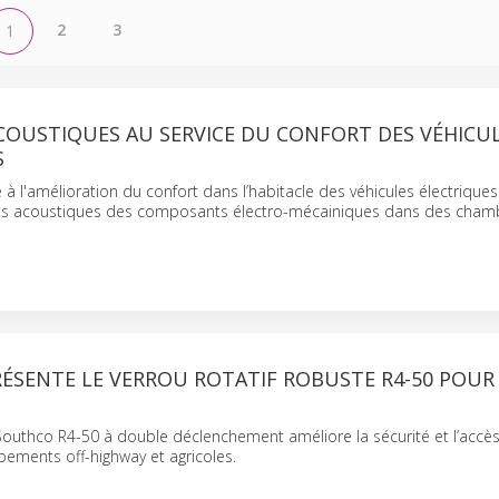
2
3
1
ACOUSTIQUES AU SERVICE DU CONFORT DES VÉHICU
S
 à l'amélioration du confort dans l’habitacle des véhicules électriques
sts acoustiques des composants électro-mécainiques dans des cham
ÉSENTE LE VERROU ROTATIF ROBUSTE R4-50 POUR 
 Southco R4-50 à double déclenchement améliore la sécurité et l’accè
ements off-highway et agricoles.