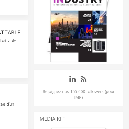
ATTABLE
abattable
Rejoignez nos 155 000 followers (pour
IMP)
tée d’un
MEDIA KIT