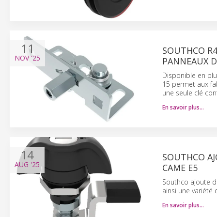
11
SOUTHCO R4
NOV
'25
PANNEAUX D
Disponible en plu
15 permet aux fa
une seule clé conf
En savoir plus…
14
SOUTHCO AJ
AUG
'25
CAME E5
Southco ajoute d
ainsi une variété 
En savoir plus…