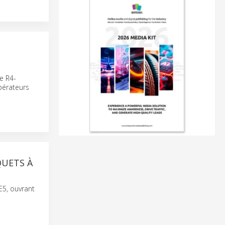
le R4-
pérateurs
QUETS À
E5, ouvrant