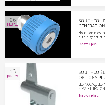
06
SOUTHCO:- P
FEB
'25
GENERATIO
Nous sommes ravi
auto-alignant et 
En savoir plus…
13
SOUTHCO ÉL
JAN
'25
OPTIONS PL
LES NOUVELLES 
POSSIBILITÉS D’I
En savoir plus…