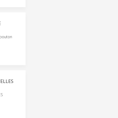
E
 bouton
ELLES
ES