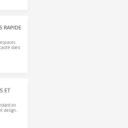
S RAPIDE
s espaces
icacité dans
S ET
ndard en
t design.