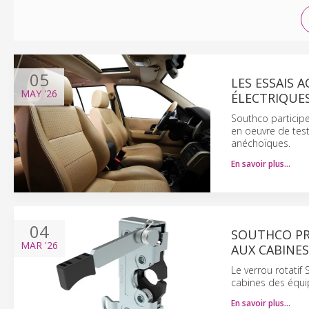
05
LES ESSAIS 
MAY
'26
ÉLECTRIQUE
Southco participe
en oeuvre de te
anéchoïques.
En savoir plus…
04
SOUTHCO PR
MAR
'26
AUX CABINES
Le verrou rotatif
cabines des équip
En savoir plus…