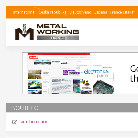
International
Česká republika
Deutschland
España
France
Italia
SOUTHCO
southco.com