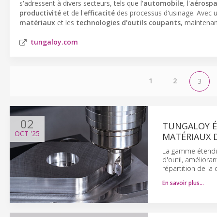
s'adressent à divers secteurs, tels que l'
automobile
, l'
aérospa
productivité
et de l'
efficacité
des processus d'usinage. Avec 
matériaux
et les
technologies d'outils coupants
, maintena
tungaloy.com
1
2
3
02
TUNGALOY ÉL
OCT
'25
MATÉRIAUX D
La gamme étendue
d'outil, amélioran
répartition de la 
En savoir plus…