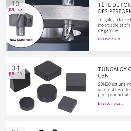
10
TÊTE DE FO
JUL
'25
DES PERFOR
Tungaloy a lancé 
inoxydable et d'a
de gamme.
En savoir plus…
04
TUNGALOY C
JUL
'25
CBN
SBN30 est une nou
automobile, offra
pour productivité 
En savoir plus…