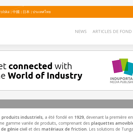
Polska
中國
日本
ประเทศไทย
NEWS
ARTICLES DE FOND
e
produits industriels
, a été fondé en
1929
, devenant la première en
 une gamme variée de produits, comprenant des
plaquettes amovibl
 de génie civil
et des
matériaux de friction
. Les solutions de Tung