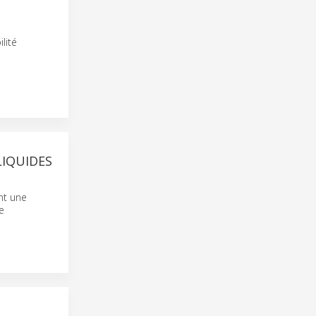
lité
IQUIDES
nt une
e