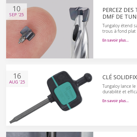
10
PERCEZ DES 
SEP
'25
DMF DE TU
Tungaloy étend s
trous à fond plat
En savoir plus…
16
CLÉ SOLIDFI
AUG
'25
Tungaloy lance le
durabilité et effi
En savoir plus…