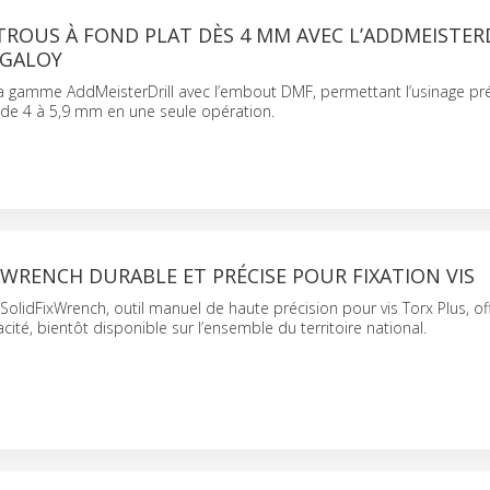
TROUS À FOND PLAT DÈS 4 MM AVEC L’ADDMEISTER
NGALOY
a gamme AddMeisterDrill avec l’embout DMF, permettant l’usinage pr
 de 4 à 5,9 mm en une seule opération.
XWRENCH DURABLE ET PRÉCISE POUR FIXATION VIS
 SolidFixWrench, outil manuel de haute précision pour vis Torx Plus, of
cacité, bientôt disponible sur l’ensemble du territoire national.