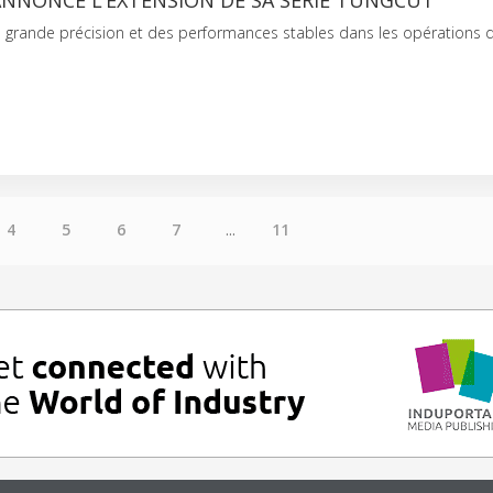
NNONCE L’EXTENSION DE SA SÉRIE TUNGCUT
e grande précision et des performances stables dans les opérations 
4
5
6
7
...
11