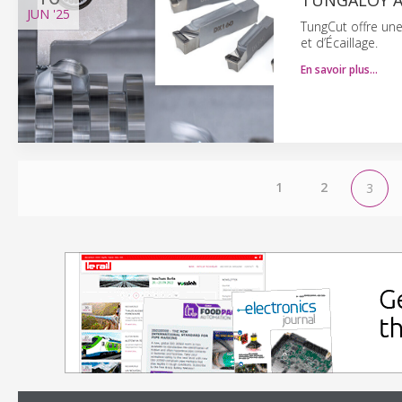
TUNGALOY A
JUN
'25
TungCut offre un
et d’Écaillage.
En savoir plus…
1
2
3