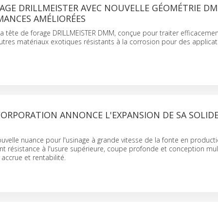
RAGE DRILLMEISTER AVEC NOUVELLE GÉOMÉTRIE D
MANCES AMÉLIORÉES
la tête de forage DRILLMEISTER DMM, conçue pour traiter efficacement
utres matériaux exotiques résistants à la corrosion pour des applica
ORPORATION ANNONCE L'EXPANSION DE SA SOLID
velle nuance pour l'usinage à grande vitesse de la fonte en product
nt résistance à l'usure supérieure, coupe profonde et conception mul
accrue et rentabilité.