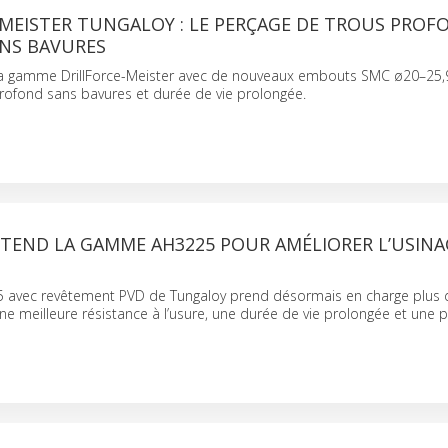
-MEISTER TUNGALOY : LE PERÇAGE DE TROUS PROF
ANS BAVURES
sa gamme DrillForce-Meister avec de nouveaux embouts SMC ø20–25
rofond sans bavures et durée de vie prolongée.
TEND LA GAMME AH3225 POUR AMÉLIORER L’USINA
5 avec revêtement PVD de Tungaloy prend désormais en charge plus d
 une meilleure résistance à l’usure, une durée de vie prolongée et une p