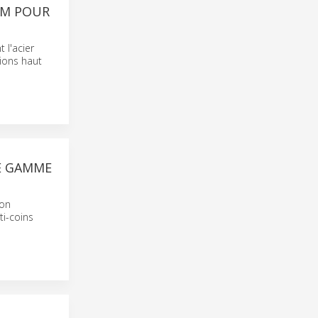
MM POUR
 l'acier
tions haut
E GAMME
ion
ti-coins