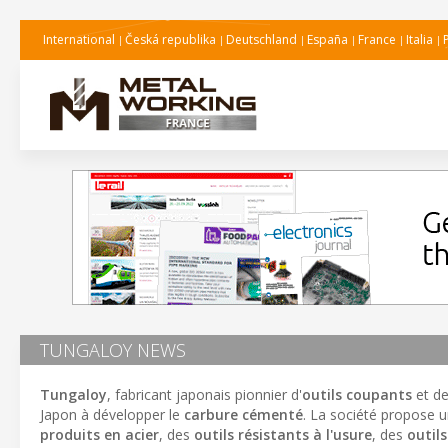
International
Česká republika
Deutschland
España
France
Italia
TUNGALOY NEWS
Tungaloy
, fabricant japonais pionnier d'
outils coupants
et d
Japon à développer le
carbure cémenté
. La société propose
produits en acier
, des
outils résistants à l'usure
, des
outils