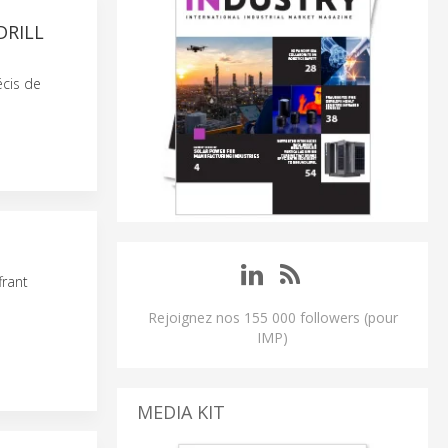
DRILL
écis de
frant
Rejoignez nos 155 000 followers (pour
IMP)
MEDIA KIT