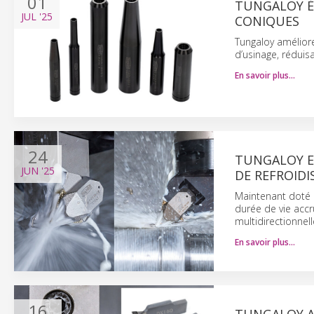
01
TUNGALOY É
JUL
'25
CONIQUES
Tungaloy améliore
d’usinage, réduisa
En savoir plus…
24
TUNGALOY E
JUN
'25
DE REFROID
Maintenant doté d
durée de vie accr
multidirectionnell
En savoir plus…
16