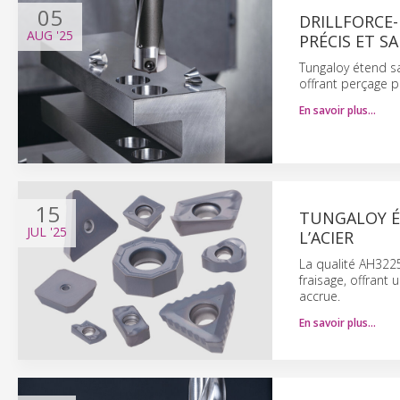
05
DRILLFORCE
AUG
'25
PRÉCIS ET S
Tungaloy étend 
offrant perçage p
En savoir plus…
15
TUNGALOY É
JUL
'25
L’ACIER
La qualité AH322
fraisage, offrant
accrue.
En savoir plus…