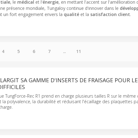
tiale
, le
médical
et l'
énergie
, en mettant l'accent sur l'amélioration 
une présence mondiale, Tungaloy continue d'innover dans le
dévelop
nt un fort engagement envers la
qualité
et la
satisfaction client
.
4
5
6
7
...
11
ARGIT SA GAMME D'INSERTS DE FRAISAGE POUR LE
IFFICILES
 TungForce-Rec R1 prend en charge plusieurs tailles R sur le même 
t la polyvalence, la durabilité et réduisant l'écaillage des plaquettes p
charge.