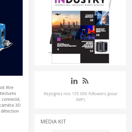
oit être
itectures
Rejoignez nos 155 000 followers (pour
t connecté,
IMP)
e caméra 3D
 détection
MEDIA KIT