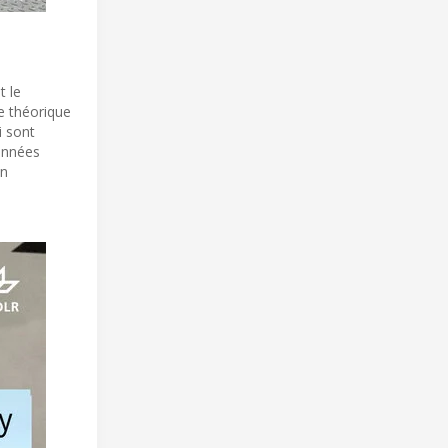
t le
e théorique
i sont
onnées
en