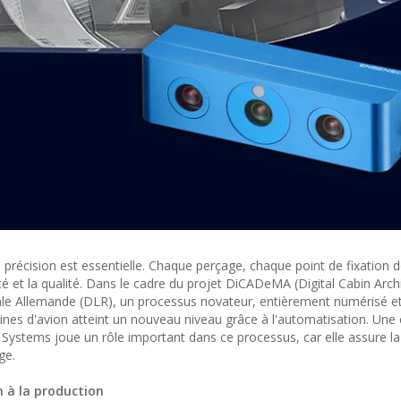
 précision est essentielle. Chaque perçage, chaque point de fixation d
ité et la qualité. Dans le cadre du projet DiCADeMA (Digital Cabin Arch
ale Allemande (DLR), un processus novateur, entièrement numérisé e
abines d'avion atteint un nouveau niveau grâce à l'automatisation. Un
ystems joue un rôle important dans ce processus, car elle assure la
ge.
 à la production