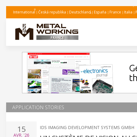
International
Česká republika
Deutschland
España
France
Italia
APPLICATION STORIES
15
IDS IMAGING DEVELOPMENT SYSTEMS GMBH
AVR.
'26