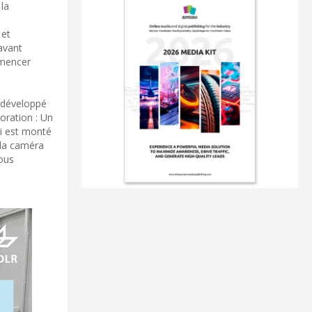
 la
 et
avant
mmencer
 développé
oration : Un
ci est monté
 la caméra
sous