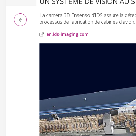
UN SYSTÈME DE VISION AU 
La caméra 3D Ensenso d’IDS assure la détecti
processus de fabrication de cabines d'avion.
en.ids-imaging.com