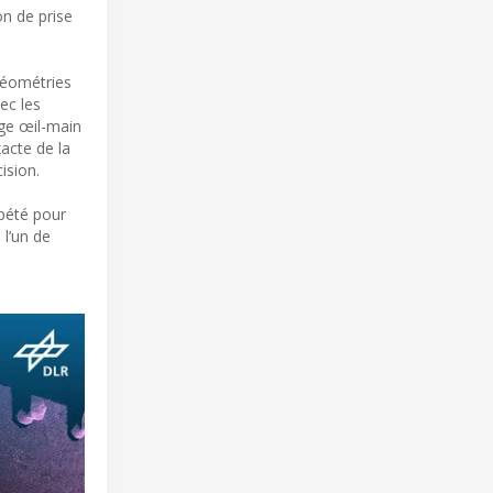
on de prise
 géométries
ec les
age œil-main
xacte de la
ision.
épété pour
 l’un de