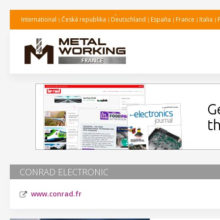
International
Česká republika
Deutschland
España
France
Italia
CONRAD ELECTRONIC
www.conrad.fr