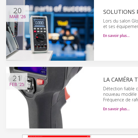
20
SOLUTIONS 
MAR
'26
Lors du salon Gl
et ses équipemen
En savoir plus…
21
LA CAMÉRA 
FEB
'25
Détection fiable
nouveau modèle d
Fréquence de rafr
En savoir plus…