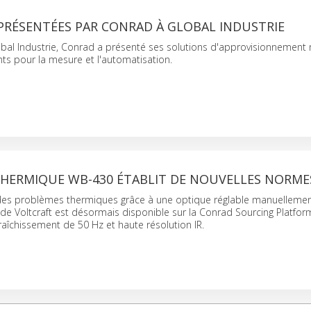
PRÉSENTÉES PAR CONRAD À GLOBAL INDUSTRIE
obal Industrie, Conrad a présenté ses solutions d'approvisionnement
ts pour la mesure et l'automatisation.
THERMIQUE WB-430 ÉTABLIT DE NOUVELLES NORME
 des problèmes thermiques grâce à une optique réglable manuellemen
e Voltcraft est désormais disponible sur la Conrad Sourcing Platfor
aîchissement de 50 Hz et haute résolution IR.