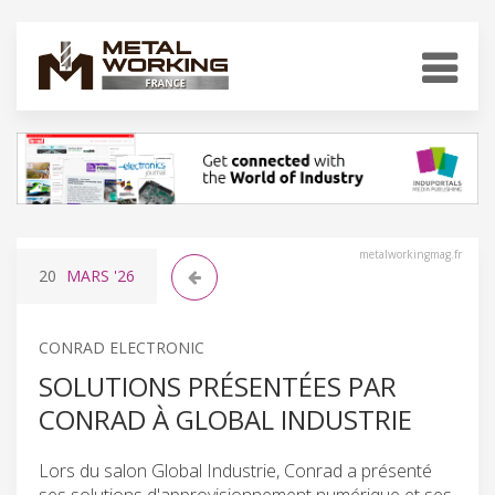
metalworkingmag.fr
20
MARS
'26
CONRAD ELECTRONIC
SOLUTIONS PRÉSENTÉES PAR
CONRAD À GLOBAL INDUSTRIE
Lors du salon Global Industrie, Conrad a présenté
ses solutions d'approvisionnement numérique et ses