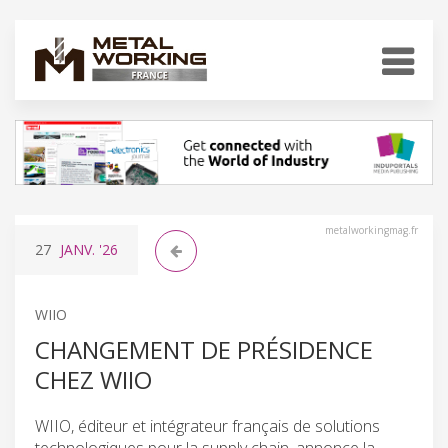
metalworkingmag.fr
27
JANV.
'26
WIIO
CHANGEMENT DE PRÉSIDENCE
CHEZ WIIO
WIIO, éditeur et intégrateur français de solutions
technologiques pour la supply chain, annonce la