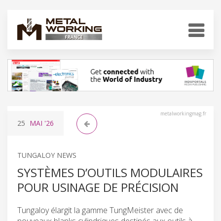
metalworkingmag.fr
25
MAI
'26
TUNGALOY NEWS
SYSTÈMES D’OUTILS MODULAIRES
POUR USINAGE DE PRÉCISION
Tungaloy élargit la gamme TungMeister avec de
nouveaux blanks cylindriques destinés aux outils à