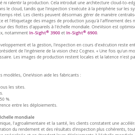
é ni ralentir la production. Cela introduit une architecture cloud-to-ed
 le cloud, tandis que l'inspection s'exécute à la périphérie sur les 
 temps réel. Les clients peuvent désormais gérer de manière centrali
ecte et l'étiquetage des images de production jusqu'à l'affinement des
ur des flottes d'appareils à l'échelle mondiale. OneVision est optimi
®
®
nex, notamment
In-Sight
3900
et
In-Sight
6900
.
éveloppement et la gestion, l'inspection en cours d'exécution reste e
président de l'ingénierie de la vision chez Cognex. « Une fois qu'un m
saire. Les images de production restent locales et la latence n'est p
s modèles, OneVision aide les fabricants :
ous les sites.
s.
 50 %.
érence entre les déploiements.
 échelle mondiale
nique, l'agroalimentaire et la santé, les clients constatent une accélé
ation du rendement et des résultats d'inspection plus cohérents, tou