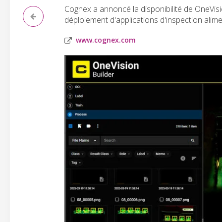
Cognex a annoncé la disponibilité de OneVis
déploiement d'applications d'inspection alime
www.cognex.com