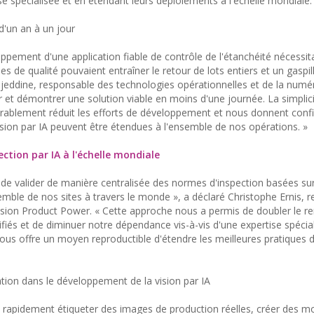
se spécialisée et en étendant leurs déploiements à l'échelle mondiale.
d'un an à un jour
pement d'une application fiable de contrôle de l'étanchéité nécessita
es de qualité pouvaient entraîner le retour de lots entiers et un gaspi
jeddine, responsable des technologies opérationnelles et de la numér
et démontrer une solution viable en moins d'une journée. La simplici
idérablement réduit les efforts de développement et nous donnent con
 vision par IA peuvent être étendues à l'ensemble de nos opérations. »
ection par IA à l'échelle mondiale
e valider de manière centralisée des normes d'inspection basées sur 
ble de nos sites à travers le monde », a déclaré Christophe Ernis, 
ivision Product Power. « Cette approche nous a permis de doubler le 
ifiés et de diminuer notre dépendance vis-à-vis d'une expertise spécia
l nous offre un moyen reproductible d'étendre les meilleures pratiques
ation dans le développement de la vision par IA
 rapidement étiqueter des images de production réelles, créer des mo