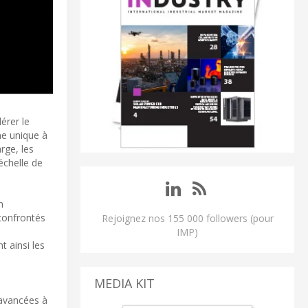
érer le
ne unique à
rge, les
échelle de
n
 confrontés
Rejoignez nos 155 000 followers (pour
IMP)
t ainsi les
MEDIA KIT
 avancées à