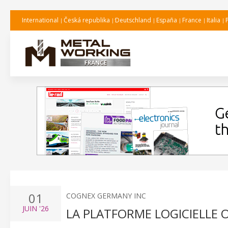
International
Česká republika
Deutschland
España
France
Italia
01
COGNEX GERMANY INC
JUIN
'26
LA PLATFORME LOGICIELLE 