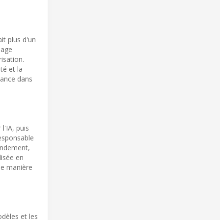
it plus d'un
llage
isation.
té et la
fiance dans
l'IA, puis
responsable
rendement,
lisée en
 de manière
dèles et les