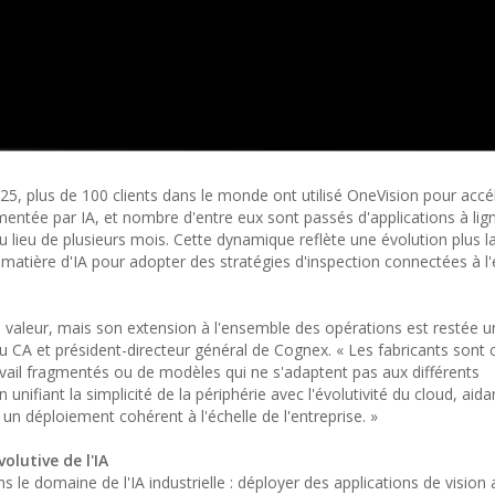
25, plus de 100 clients dans le monde ont utilisé OneVision pour accél
mentée par IA, et nombre d'entre eux sont passés d'applications à lig
 lieu de plusieurs mois. Cette dynamique reflète une évolution plus la
n matière d'IA pour adopter des stratégies d'inspection connectées à l'
a valeur, mais son extension à l'ensemble des opérations est restée u
u CA et président-directeur général de Cognex. « Les fabricants sont
travail fragmentés ou de modèles qui ne s'adaptent pas aux différents
ifiant la simplicité de la périphérie avec l'évolutivité du cloud, aidan
 un déploiement cohérent à l'échelle de l'entreprise. »
olutive de l'IA
 le domaine de l'IA industrielle : déployer des applications de vision