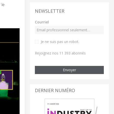
 le
NEWSLETTER
Courriel
Je ne suis pas un robot
.
Rejoignez nos 11 393 abonnés
Envoyer
DERNIER NUMÉRO