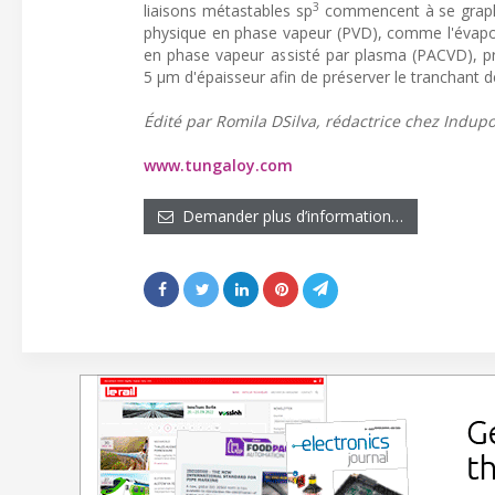
3
liaisons métastables sp
commencent à se graphi
physique en phase vapeur (PVD), comme l'évapor
en phase vapeur assisté par plasma (PACVD), 
5 µm d'épaisseur afin de préserver le tranchant 
Édité par Romila DSilva, rédactrice chez Indupor
www.tungaloy.com
Demander plus d’information…