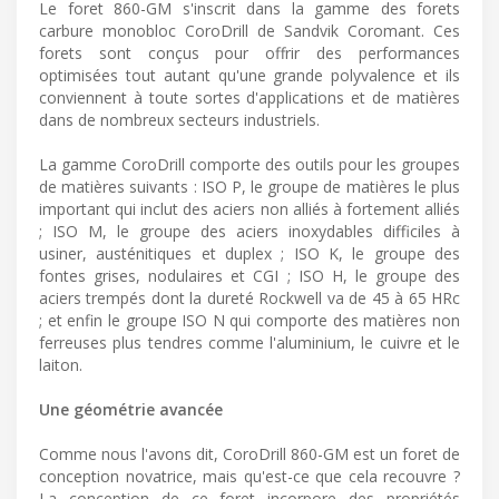
Le foret 860-GM s'inscrit dans la gamme des forets
carbure monobloc CoroDrill de Sandvik Coromant. Ces
forets sont conçus pour offrir des performances
optimisées tout autant qu'une grande polyvalence et ils
conviennent à toute sortes d'applications et de matières
dans de nombreux secteurs industriels.
La gamme CoroDrill comporte des outils pour les groupes
de matières suivants : ISO P, le groupe de matières le plus
important qui inclut des aciers non alliés à fortement alliés
; ISO M, le groupe des aciers inoxydables difficiles à
usiner, austénitiques et duplex ; ISO K, le groupe des
fontes grises, nodulaires et CGI ; ISO H, le groupe des
aciers trempés dont la dureté Rockwell va de 45 à 65 HRc
; et enfin le groupe ISO N qui comporte des matières non
ferreuses plus tendres comme l'aluminium, le cuivre et le
laiton.
Une géométrie avancée
Comme nous l'avons dit, CoroDrill 860-GM est un foret de
conception novatrice, mais qu'est-ce que cela recouvre ?
La conception de ce foret incorpore des propriétés