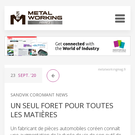
metalworkingmag.fr
23
SEPT.
'20
SANDVIK COROMANT NEWS
UN SEUL FORET POUR TOUTES
LES MATIÈRES
Un fabricant de pièces automobiles coréen connaît
une augmentation de la durée de vie de son outil de